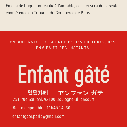
En cas de litige non résolu à l’amiable, celui-ci sera de la seule 
compétence du Tribunal de Commerce de Paris.
ENFANT GÂTÉ — À LA CROISÉE DES CULTURES, DES 
ENVIES ET DES INSTANTS.
251, rue Gallieni, 92100 Boulogne-Billancourt
Bento disponible : 11h45-14h30
enfantgate.paris@gmail.com